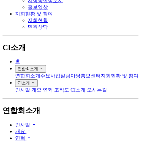
시장종합정보지
홍보영상
지회현황 및 참여
지회현황
민원상담
CI소개
홈
연합회소개
연합회소개
주요사업
알림마당
홍보센터
지회현황 및 참여
CI소개
인사말
개요
연혁
조직도
CI소개
오시는길
연합회소개
인사말
개요
연혁