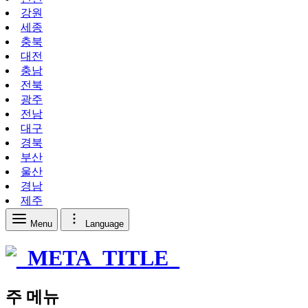
강원
세종
충북
대전
충남
전북
광주
전남
대구
경북
부산
울산
경남
제주
Menu
Language
주 메뉴